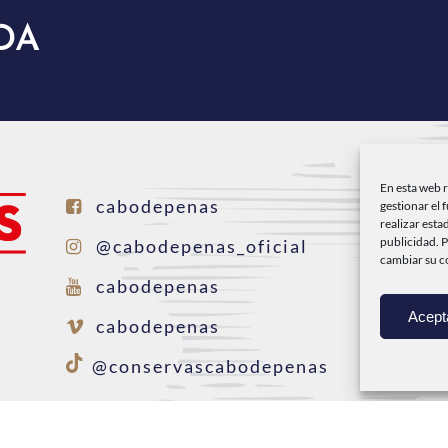
DA
En esta web 
I
cabodepenas
gestionar el 
realizar esta
C
publicidad. 
@cabodepenas_oficial
cambiar su c
P
cabodepenas
Acept
D
cabodepenas
C
@conservascabodepenas