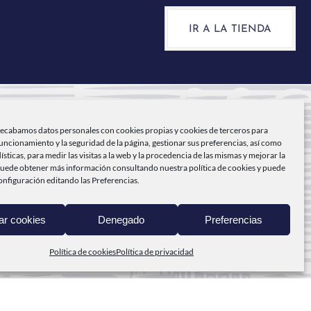
IR A LA TIENDA
recabamos datos personales con cookies propias y cookies de terceros para
NICIO
funcionamiento y la seguridad de la página, gestionar sus preferencias, así como
dísticas, para medir las visitas a la web y la procedencia de las mismas y mejorar la
ABO DE PEÑAS
Puede obtener más información consultando nuestra
política de cookies
y puede
onfiguración editando las Preferencias.
RODUCTOS
ar cookies
Denegado
Preferencias
EL MAR A TI
ONTACTO
Política de cookies
Política de privacidad