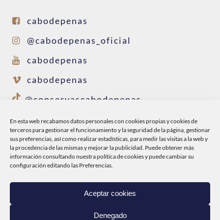
cabodepenas
@cabodepenas_oficial
cabodepenas
cabodepenas
@conservascabodepenas
En esta web recabamos datos personales con cookies propias y cookies de
terceros para gestionar el funcionamiento y la seguridad de la página, gestionar
INICIO
sus preferencias, así como realizar estadísticas, para medir las visitas a la web y
la procedencia de las mismas y mejorar la publicidad. Puede obtener más
CABO DE PEÑAS
información consultando nuestra
política de cookies
y puede cambiar su
configuración editando las Preferencias.
PRODUCTOS
DEL MAR A TI
Aceptar cookies
CONTACTO
Denegado