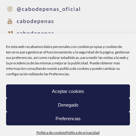
@cabodepenas_oficial
cabodepenas
cabodepenas
@conservascabodepenas
En esta web recabamos datos personales con cookies propias y cookies de
terceros para gestionar el funcionamiento y la seguridad de la página, gestionar
sus preferencias, así como realizar estadísticas, para medir las visitas a la web y
la procedencia de las mismas y mejorar la publicidad. Puede obtener más
INICIO
información consultando nuestra
política de cookies
y puede cambiar su
configuración editando las Preferencias.
CABO DE PEÑAS
PRODUCTOS
Aceptar cookies
DEL MAR A TI
Denegado
CONTACTO
Preferencias
Política de cookies
Política de privacidad