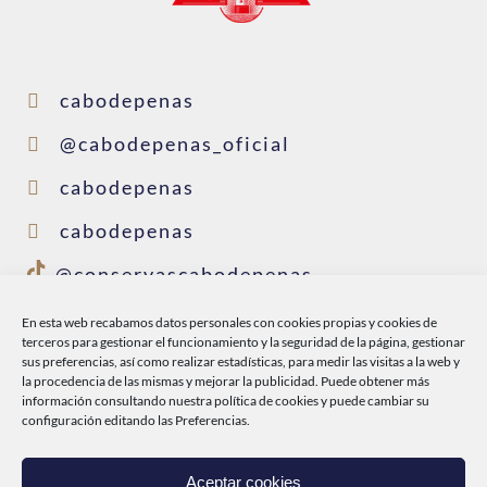
cabodepenas
@cabodepenas_oficial
cabodepenas
cabodepenas
@conservascabodepenas
En esta web recabamos datos personales con cookies propias y cookies de
terceros para gestionar el funcionamiento y la seguridad de la página, gestionar
INICIO
sus preferencias, así como realizar estadísticas, para medir las visitas a la web y
la procedencia de las mismas y mejorar la publicidad. Puede obtener más
CABO DE PEÑAS
información consultando nuestra
política de cookies
y puede cambiar su
configuración editando las Preferencias.
PRODUCTOS
DEL MAR A TI
Aceptar cookies