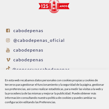
cabodepenas
@cabodepenas_oficial
cabodepenas
cabodepenas
@conservascabodepenas
En esta web recabamos datos personales con cookies propias y cookies de
terceros para gestionar el funcionamiento y la seguridad de la página, gestionar
INICIO
sus preferencias, así como realizar estadísticas, para medir las visitas a la web y
la procedencia de las mismas y mejorar la publicidad. Puede obtener más
CABO DE PEÑAS
información consultando nuestra
política de cookies
y puede cambiar su
configuración editando las Preferencias.
PRODUCTOS