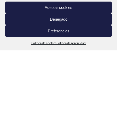
DEL MAR A TI
Aceptar cookies
CONTACTO
Denegado
Preferencias
Política de cookies
Política de privacidad
© Cabo de Peñas 2020
Política de privacidad
Aviso legal