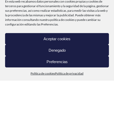
@conservascabodepenas
En esta web recabamos datos personales con cookies propias y cookies de
terceros para gestionar el funcionamiento y la seguridad de la página, gestionar
sus preferencias, así como realizar estadísticas, para medir las visitas a la web y
la procedencia de las mismas y mejorar la publicidad. Puede obtener más
INICIO
información consultando nuestra
política de cookies
y puede cambiar su
configuración editando las Preferencias.
CABO DE PEÑAS
PRODUCTOS
Aceptar cookies
DEL MAR A TI
Denegado
CONTACTO
Preferencias
Política de cookies
Política de privacidad