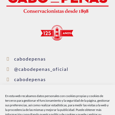
cabodepenas
@cabodepenas_oficial
cabodepenas
cabodepenas
En esta web recabamos datos personales con cookies propias y cookies de
@conservascabodepenas
terceros para gestionar el funcionamiento y la seguridad de la página, gestionar
sus preferencias, así como realizar estadísticas, para medir las visitas a la web y
la procedencia de las mismas y mejorar la publicidad. Puede obtener más
información consultando nuestra
política de cookies
y puede cambiar su