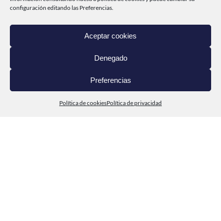
INICIO
configuración editando las Preferencias.
CABO DE PEÑAS
Aceptar cookies
PRODUCTOS
Denegado
DEL MAR A TI
Preferencias
CONTACTO
Política de cookies
Política de privacidad