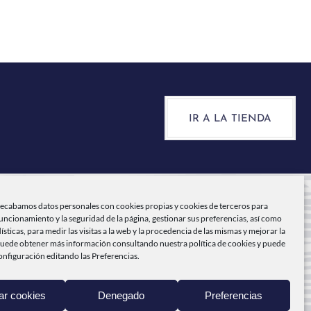
IR A LA TIENDA
recabamos datos personales con cookies propias y cookies de terceros para
funcionamiento y la seguridad de la página, gestionar sus preferencias, así como
NICIO
dísticas, para medir las visitas a la web y la procedencia de las mismas y mejorar la
Puede obtener más información consultando nuestra
política de cookies
y puede
onfiguración editando las Preferencias.
ABO DE PEÑAS
RODUCTOS
ar cookies
Denegado
Preferencias