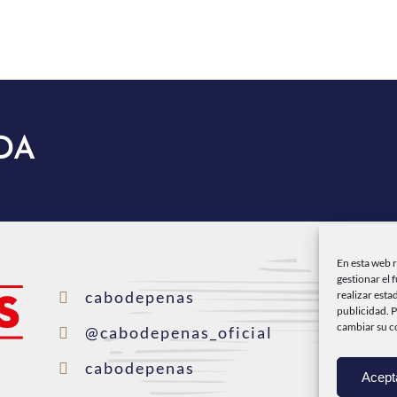
DA
En esta web 
gestionar el 
I
cabodepenas
realizar esta
publicidad. 
cambiar su c
C
@cabodepenas_oficial
P
cabodepenas
Acept