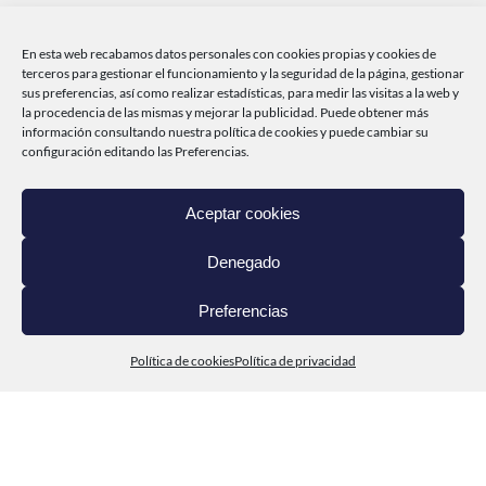
cabodepenas
En esta web recabamos datos personales con cookies propias y cookies de
@conservascabodepenas
terceros para gestionar el funcionamiento y la seguridad de la página, gestionar
sus preferencias, así como realizar estadísticas, para medir las visitas a la web y
la procedencia de las mismas y mejorar la publicidad. Puede obtener más
información consultando nuestra
política de cookies
y puede cambiar su
INICIO
configuración editando las Preferencias.
CABO DE PEÑAS
Aceptar cookies
PRODUCTOS
Denegado
DEL MAR A TI
Preferencias
CONTACTO
Política de cookies
Política de privacidad