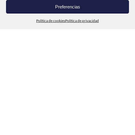
Preferencias
CONTACTO
Política de cookies
Política de privacidad
© Cabo de Peñas 2020
Política de privacidad
Aviso legal
Política de cookies (UE)