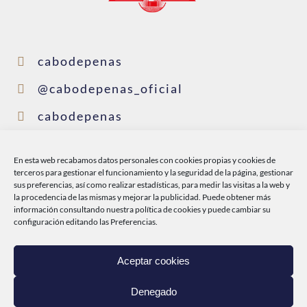
cabodepenas
@cabodepenas_oficial
cabodepenas
cabodepenas
En esta web recabamos datos personales con cookies propias y cookies de
@conservascabodepenas
terceros para gestionar el funcionamiento y la seguridad de la página, gestionar
sus preferencias, así como realizar estadísticas, para medir las visitas a la web y
la procedencia de las mismas y mejorar la publicidad. Puede obtener más
información consultando nuestra
política de cookies
y puede cambiar su
INICIO
configuración editando las Preferencias.
CABO DE PEÑAS
Aceptar cookies
PRODUCTOS
Denegado
DEL MAR A TI