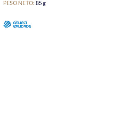
PESO NETO:
85 g