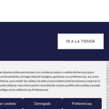
IR A LA TIENDA
recabamos datos personales con cookies propias y cookies de terceros para
funcionamiento y la seguridad de la página, gestionar sus preferencias, así como
NICIO
dísticas, para medir las visitas a la web y la procedencia de las mismas y mejorar la
Puede obtener más información consultando nuestra
política de cookies
y puede
onfiguración editando las Preferencias.
ABO DE PEÑAS
RODUCTOS
ar cookies
Denegado
Preferencias