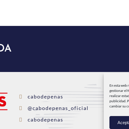
DA
En esta web 
gestionar el 
I
cabodepenas
realizar esta
publicidad. 
cambiar su c
C
@cabodepenas_oficial
P
cabodepenas
Acept