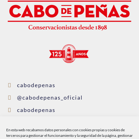
cabodepenas
@cabodepenas_oficial
cabodepenas
cabodepenas
En esta web recabamos datos personales con cookies propias y cookies de
@conservascabodepenas
terceros para gestionar el funcionamiento y la seguridad de la página, gestionar