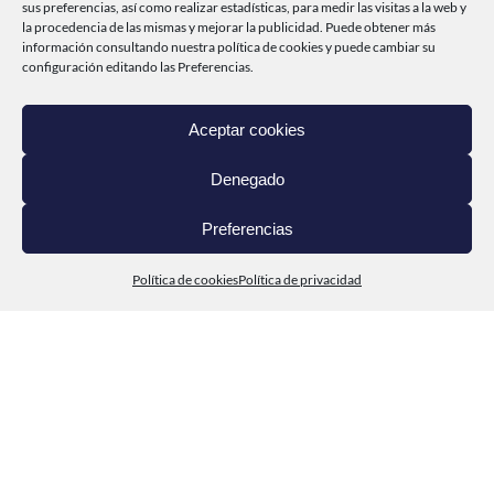
sus preferencias, así como realizar estadísticas, para medir las visitas a la web y
la procedencia de las mismas y mejorar la publicidad. Puede obtener más
información consultando nuestra
política de cookies
y puede cambiar su
INICIO
configuración editando las Preferencias.
CABO DE PEÑAS
Aceptar cookies
PRODUCTOS
Denegado
DEL MAR A TI
Preferencias
CONTACTO
Política de cookies
Política de privacidad