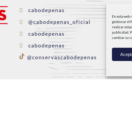
I
cabodepenas
En esta web 
C
@cabodepenas_oficial
gestionar el 
realizar esta
P
publicidad. 
cabodepenas
cambiar su c
D
cabodepenas
Acept
C
@conservascabodepenas