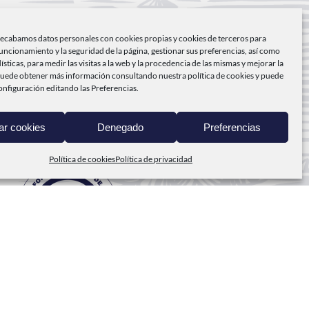
NICIO
recabamos datos personales con cookies propias y cookies de terceros para
ABO DE PEÑAS
funcionamiento y la seguridad de la página, gestionar sus preferencias, así como
dísticas, para medir las visitas a la web y la procedencia de las mismas y mejorar la
RODUCTOS
Puede obtener más información consultando nuestra
política de cookies
y puede
onfiguración editando las Preferencias.
EL MAR A TI
ar cookies
Denegado
Preferencias
ONTACTO
Política de cookies
Política de privacidad