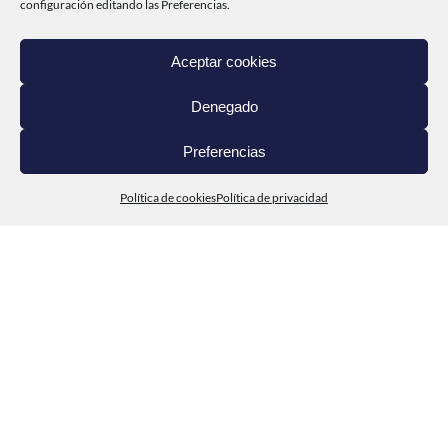
configuración editando las Preferencias.
CABO DE PEÑAS
PRODUCTOS
Aceptar cookies
DEL MAR A TI
Denegado
CONTACTO
Preferencias
Política de cookies
Política de privacidad
© Cabo de Peñas 2020