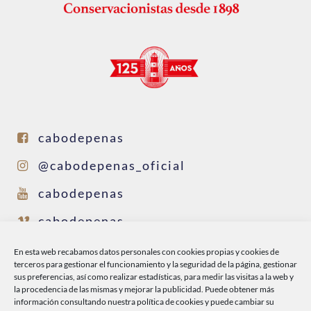
cabodepenas
@cabodepenas_oficial
cabodepenas
cabodepenas
@conservascabodepenas
En esta web recabamos datos personales con cookies propias y cookies de
terceros para gestionar el funcionamiento y la seguridad de la página, gestionar
sus preferencias, así como realizar estadísticas, para medir las visitas a la web y
la procedencia de las mismas y mejorar la publicidad. Puede obtener más
INICIO
información consultando nuestra
política de cookies
y puede cambiar su