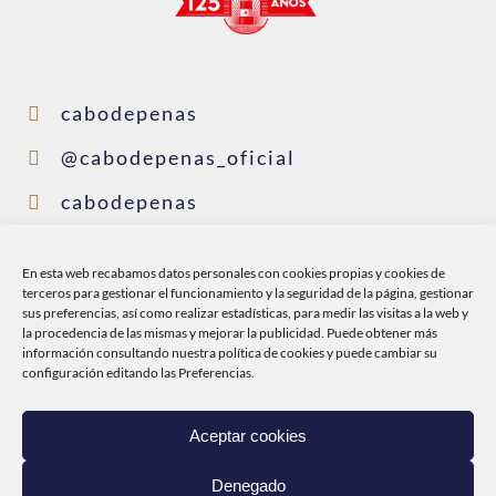
cabodepenas
@cabodepenas_oficial
cabodepenas
cabodepenas
En esta web recabamos datos personales con cookies propias y cookies de
@conservascabodepenas
terceros para gestionar el funcionamiento y la seguridad de la página, gestionar
sus preferencias, así como realizar estadísticas, para medir las visitas a la web y
la procedencia de las mismas y mejorar la publicidad. Puede obtener más
información consultando nuestra
política de cookies
y puede cambiar su
INICIO
configuración editando las Preferencias.
CABO DE PEÑAS
Aceptar cookies
PRODUCTOS
Denegado