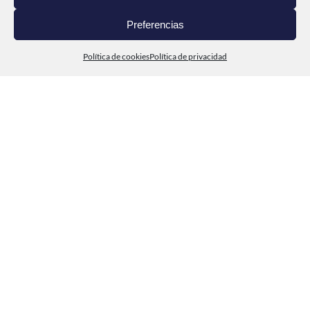
DEL MAR A TI
Preferencias
CONTACTO
Política de cookies
Política de privacidad
© Cabo de Peñas 2020
Política de privacidad
Aviso legal