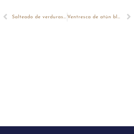
Salteado de verduras con chipirones
Ventresca de atún blanco con cebolletas y romesco