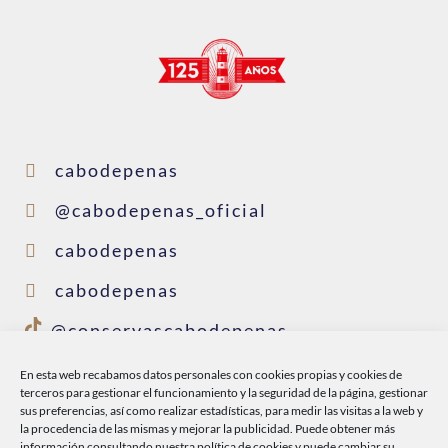
cabodepenas
@cabodepenas_oficial
cabodepenas
cabodepenas
@conservascabodepenas
En esta web recabamos datos personales con cookies propias y cookies de
terceros para gestionar el funcionamiento y la seguridad de la página, gestionar
INICIO
sus preferencias, así como realizar estadísticas, para medir las visitas a la web y
la procedencia de las mismas y mejorar la publicidad. Puede obtener más
CABO DE PEÑAS
información consultando nuestra
política de cookies
y puede cambiar su