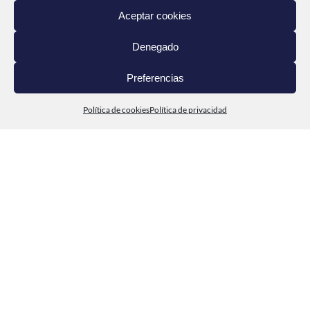
DEL MAR A TI
Aceptar cookies
CONTACTO
Denegado
Preferencias
Política de cookies
Política de privacidad
© Cabo de Peñas 2020
Política de privacidad
Aviso legal