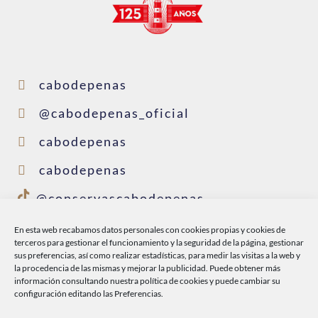
cabodepenas
@cabodepenas_oficial
cabodepenas
cabodepenas
@conservascabodepenas
En esta web recabamos datos personales con cookies propias y cookies de
terceros para gestionar el funcionamiento y la seguridad de la página, gestionar
INICIO
sus preferencias, así como realizar estadísticas, para medir las visitas a la web y
la procedencia de las mismas y mejorar la publicidad. Puede obtener más
CABO DE PEÑAS
información consultando nuestra
política de cookies
y puede cambiar su
configuración editando las Preferencias.
PRODUCTOS