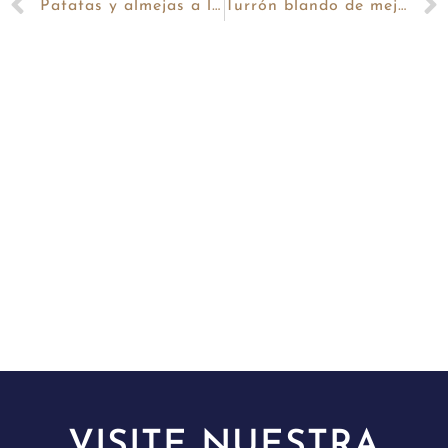
Patatas y almejas a la marinera
Turrón blando de mejillones y atún claro
VISITE NUESTRA