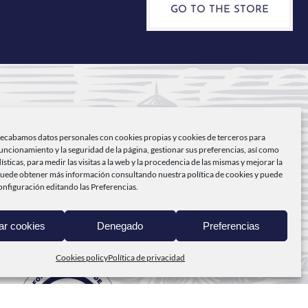
GO TO THE STORE
OME PAGE
recabamos datos personales con cookies propias y cookies de terceros para
ABO DE PEÑAS
funcionamiento y la seguridad de la página, gestionar sus preferencias, así como
dísticas, para medir las visitas a la web y la procedencia de las mismas y mejorar la
RODUCTS
Puede obtener más información consultando nuestra
política de cookies
y puede
onfiguración editando las Preferencias.
ROM THE SEA TO YOU
ar cookies
Denegado
Preferencias
ONTACT
Cookies policy
Política de privacidad