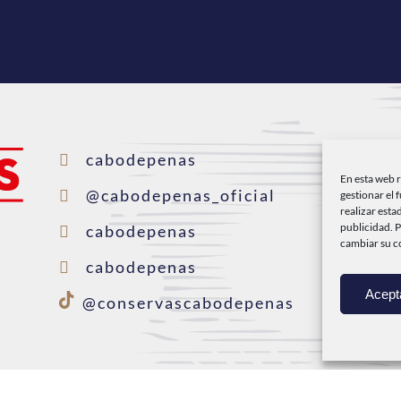
H
cabodepenas
En esta web 
C
@cabodepenas_oficial
gestionar el 
realizar esta
P
publicidad. 
cabodepenas
cambiar su c
F
cabodepenas
Acept
C
@conservascabodepenas