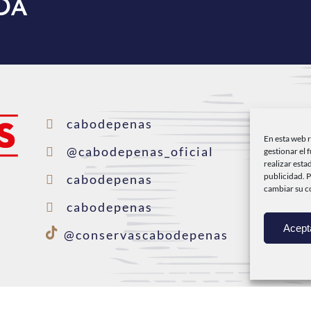
DA
I
cabodepenas
En esta web 
C
@cabodepenas_oficial
gestionar el 
realizar esta
P
publicidad. 
cabodepenas
cambiar su c
D
cabodepenas
Acept
C
@conservascabodepenas