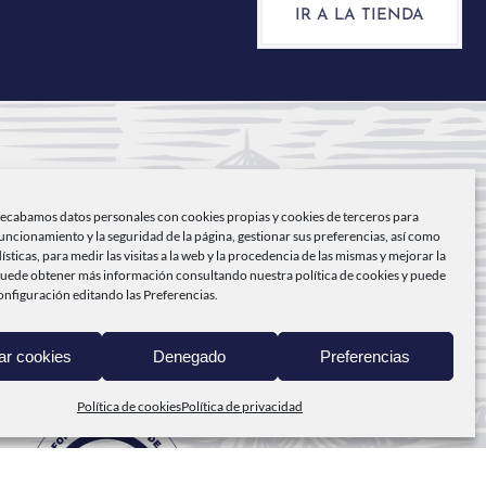
IR A LA TIENDA
NICIO
recabamos datos personales con cookies propias y cookies de terceros para
ABO DE PEÑAS
funcionamiento y la seguridad de la página, gestionar sus preferencias, así como
dísticas, para medir las visitas a la web y la procedencia de las mismas y mejorar la
RODUCTOS
Puede obtener más información consultando nuestra
política de cookies
y puede
onfiguración editando las Preferencias.
EL MAR A TI
ar cookies
Denegado
Preferencias
ONTACTO
Política de cookies
Política de privacidad